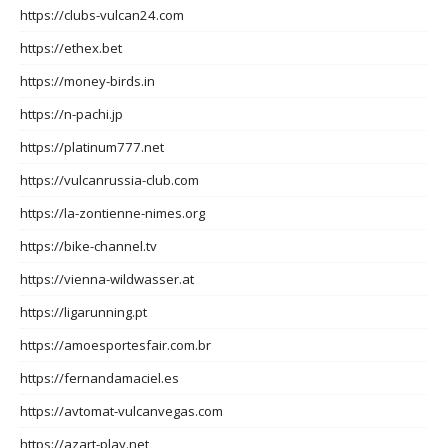
https://clubs-vulcan24.com
https://ethex.bet
https://money-birds.in
https://n-pachi.jp
https://platinum777.net
https://vulcanrussia-club.com
https://la-zontienne-nimes.org
https://bike-channel.tv
https://vienna-wildwasser.at
https://ligarunning.pt
https://amoesportesfair.com.br
https://fernandamaciel.es
https://avtomat-vulcanvegas.com
https://azart-play.net