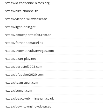
https://la-zontienne-nimes.org
https://bike-channel.tv
https://vienna-wildwasser.at
https://ligarunning.pt
https://amoesportesfair.com.br
https://fernandamaciel.es
https://avtomat-vulcanvegas.com
https://azart-play.net
https://dorostol2003.com
https://afapoker2020.com
https://team-aguri.com
https://sumo-j.com
https://beactivebirmingham.co.uk
https://downtownshowdown.eu