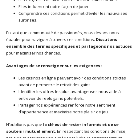
Elles influencent notre façon de jouer.
Comprendre ces conditions permet d’éviter les mauvaises
surprises.
En tant que communauté de passionnés, nous devons nous
épauler pour naviguer à travers ces conditions.
Discutons
ensemble des termes spécifiques et partageons nos astuces
pour maximiser nos chances.
Avantages de se renseigner sur les exigences :
Les casinos en ligne peuvent avoir des conditions strictes
avant de permettre le retrait des gains.
Identifier les offres les plus avantageuses nous aide à
entrevoir de réels gains potentiels.
Partager nos expériences renforce notre sentiment
d’appartenance et maximise notre plaisir de jeu.
N’oublions pas que
la clé est de rester informés et de se
soutenir mutuellement
. En respectant les conditions de mise,