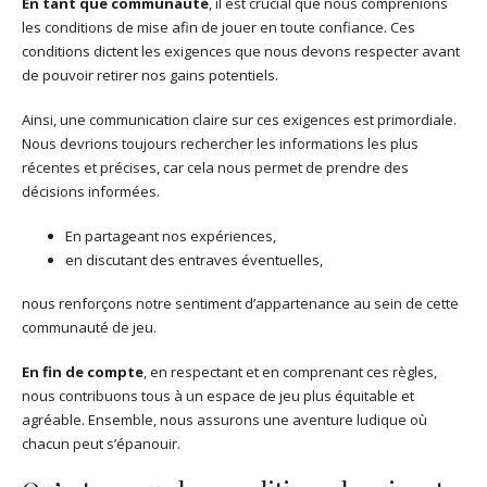
En tant que communauté
, il est crucial que nous comprenions
les conditions de mise afin de jouer en toute confiance. Ces
conditions dictent les exigences que nous devons respecter avant
de pouvoir retirer nos gains potentiels.
Ainsi, une communication claire sur ces exigences est primordiale.
Nous devrions toujours rechercher les informations les plus
récentes et précises, car cela nous permet de prendre des
décisions informées.
En partageant nos expériences,
en discutant des entraves éventuelles,
nous renforçons notre sentiment d’appartenance au sein de cette
communauté de jeu.
En fin de compte
, en respectant et en comprenant ces règles,
nous contribuons tous à un espace de jeu plus équitable et
agréable. Ensemble, nous assurons une aventure ludique où
chacun peut s’épanouir.