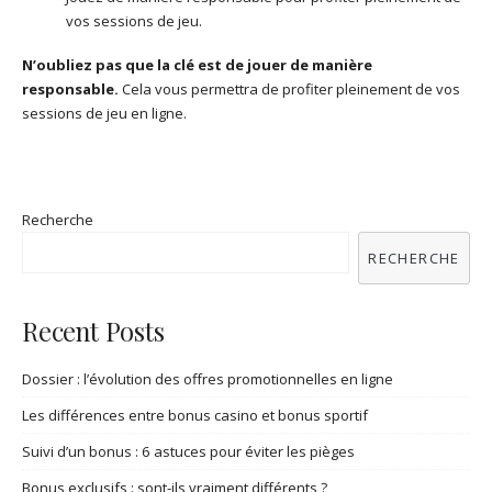
vos sessions de jeu.
N’oubliez pas que la clé est de jouer de manière
responsable.
Cela vous permettra de profiter pleinement de vos
sessions de jeu en ligne.
Recherche
RECHERCHE
Recent Posts
Dossier : l’évolution des offres promotionnelles en ligne
Les différences entre bonus casino et bonus sportif
Suivi d’un bonus : 6 astuces pour éviter les pièges
Bonus exclusifs : sont-ils vraiment différents ?