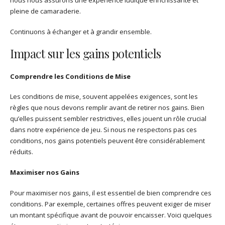
nous nous assurons une expérience ludique enrichissante et
pleine de camaraderie.
Continuons à échanger et à grandir ensemble.
Impact sur les gains potentiels
Comprendre les Conditions de Mise
Les conditions de mise, souvent appelées exigences, sont les
règles que nous devons remplir avant de retirer nos gains. Bien
qu’elles puissent sembler restrictives, elles jouent un rôle crucial
dans notre expérience de jeu. Si nous ne respectons pas ces
conditions, nos gains potentiels peuvent être considérablement
réduits.
Maximiser nos Gains
Pour maximiser nos gains, il est essentiel de bien comprendre ces
conditions. Par exemple, certaines offres peuvent exiger de miser
un montant spécifique avant de pouvoir encaisser. Voici quelques