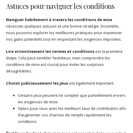
Astuces pour naviguer les conditions
Naviguer habilement à travers les conditions de mise
nécessite quelques astuces et une bonne stratégie. Ensemble,
nous pouvons explorer les meilleures pratiques pour maximiser
nos gains potentiels tout en respectant les exigences imposées.
Lire attentivement les termes et conditions
est la première
étape. Cela peut sembler fastidieux, mais comprendre les
conditions de mise est crucial pour éviter les surprises
désagréables.
Choisir judicieusement les jeux
est également important.
Certains jeux peuvent ne compter que partiellement envers
les exigences de mise.
Optez pour ceux avec les meilleurs taux de contribution afin
d’augmenter vos chances de remplir rapidement les
conditions.