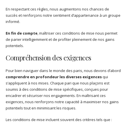
En respectant ces règles, nous augmentons nos chances de
succès et renforçons notre sentiment d’appartenance à un groupe
informé.
En fin de compte
, maîtriser ces conditions de mise nous permet
de parier intelligemment et de profiter pleinement de nos gains
potentiels.
Compréhension des exigences
Pour bien naviguer dans le monde des paris, nous devons d’abord
comprendre en profondeur les diverses exigences
qui
s’appliquent à nos mises. Chaque pari que nous plaçons est
soumis à des conditions de mise spécifiques, conçues pour
encadrer et sécuriser nos engagements. En maîtrisant ces
exigences, nous renforçons notre capacité à maximiser nos gains
potentiels tout en minimisant les risques.
Les conditions de mise incluent souvent des critères tels que :