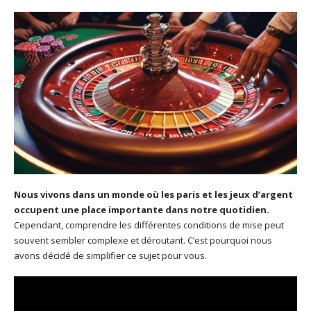
Nous vivons dans un monde où les paris et les jeux d’argent
occupent une place importante dans notre quotidien.
Cependant, comprendre les différentes conditions de mise peut
souvent sembler complexe et déroutant. C’est pourquoi nous
avons décidé de simplifier ce sujet pour vous.