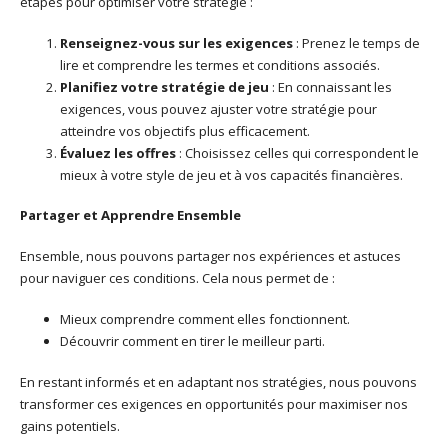
étapes pour optimiser votre stratégie :
Renseignez-vous sur les exigences
: Prenez le temps de
lire et comprendre les termes et conditions associés.
Planifiez votre stratégie de jeu
: En connaissant les
exigences, vous pouvez ajuster votre stratégie pour
atteindre vos objectifs plus efficacement.
Évaluez les offres
: Choisissez celles qui correspondent le
mieux à votre style de jeu et à vos capacités financières.
Partager et Apprendre Ensemble
Ensemble, nous pouvons partager nos expériences et astuces
pour naviguer ces conditions. Cela nous permet de :
Mieux comprendre comment elles fonctionnent.
Découvrir comment en tirer le meilleur parti.
En restant informés et en adaptant nos stratégies, nous pouvons
transformer ces exigences en opportunités pour maximiser nos
gains potentiels.