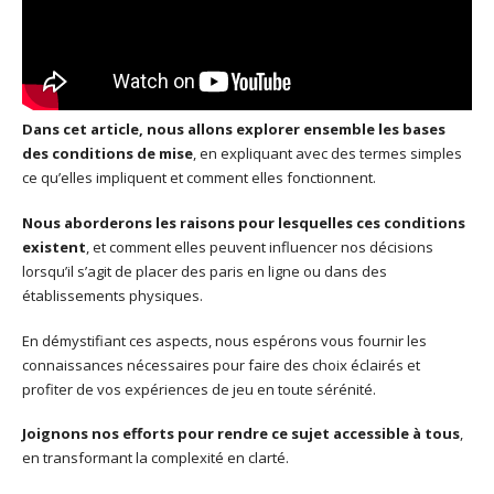
Dans cet article, nous allons explorer ensemble les bases
des conditions de mise
, en expliquant avec des termes simples
ce qu’elles impliquent et comment elles fonctionnent.
Nous aborderons les raisons pour lesquelles ces conditions
existent
, et comment elles peuvent influencer nos décisions
lorsqu’il s’agit de placer des paris en ligne ou dans des
établissements physiques.
En démystifiant ces aspects, nous espérons vous fournir les
connaissances nécessaires pour faire des choix éclairés et
profiter de vos expériences de jeu en toute sérénité.
Joignons nos efforts pour rendre ce sujet accessible à tous
,
en transformant la complexité en clarté.